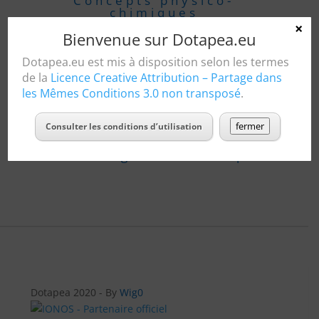
Concepts physico-
chimiques
×
Bienvenue sur Dotapea.eu
Glossaire
Dotapea.eu est mis à disposition selon les termes
de la
Licence Creative Attribution – Partage dans
les Mêmes Conditions 3.0 non transposé
.
Les produits auxiliaires
fermer
Consulter les conditions d’utilisation
Les dialogues de Dotapea
Dotapea 2020 - By
Wig0