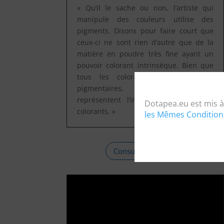
« Qu’il le sache ou non, l’artiste qui
manipule des couleurs utilise des
pigments. Disons pour faire court que
ceux-ci ne sont rien d’autre que de la
matière en poudre très fine ayant un
pouvoir colorant intrinsèque. Bien que
tous les colorants ne soient pas
pigmentaires, les pigments
représentent l’immense majorité des
Dotapea.eu est mis à
colorants. »
les Mêmes Condition
Consulter l'archive