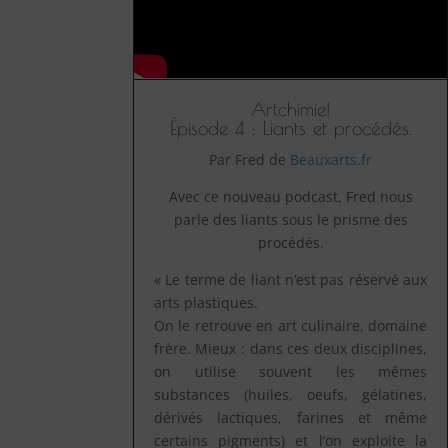
Artchimie!
Épisode 4 : Liants et procédés.
Par Fred de
Beauxarts.fr
Avec ce nouveau podcast, Fred nous
parle des liants sous le prisme des
procédés.
« Le terme de liant n’est pas réservé aux
arts plastiques.
On le retrouve en art culinaire, domaine
frère. Mieux : dans ces deux disciplines,
on utilise souvent les mêmes
substances (huiles, oeufs, gélatines,
dérivés lactiques, farines et même
certains pigments) et l’on exploite la