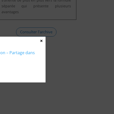
s’oriente de plus en plus vers la formule
séparée qui présente plusieurs
avantages
Consulter l'archive
×
tion – Partage dans