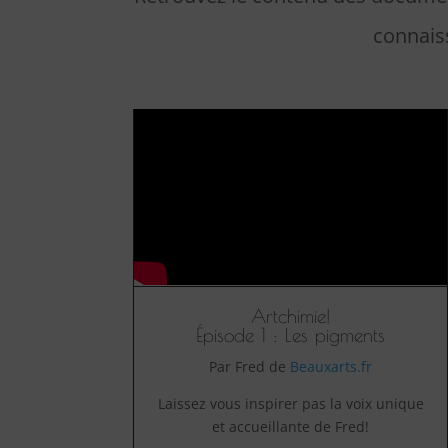
connais
Artchimie!
Épisode 1 : Les pigments
Par Fred de
Beauxarts.fr
Laissez vous inspirer pas la voix unique
et accueillante de Fred!