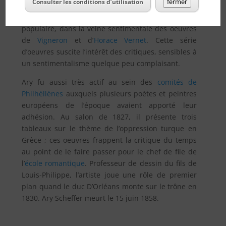
fermer
Consulter les conditions d’utilisation
1822, avec
La Veuve du soldat
, il entreprend une
série de petites scènes de genre d’inspiration
populaire, dans la veine sentimentale des oeuvres
de
Vigneron
et d’
Horace Vernet
. Cette série
d’oeuvres suscite l’intérêt des critiques, sensibles à
un sentimentalisme quelque peu complaisant.
Ary fu aussi très actif au sein des
comités de
Philhéllènes
auxquels plusieurs poètes et peintres
européens de l’époque avaient apporté leur
adhésion. Au salon de 1827, il présente trois
tableaux sur le thème de l’oppression turque en
Grèce ; ces oeuvres frappent la critique du temps
au point de le faire passer pour le chef de file de
l’
école romantique
. Professeur de dessin du fils de
Louis-Philippe, l’artiste joue une rôle de premier
plan quand le duc D’Orléans monte sur le trône en
1830. Ary Scheffer meurt le 15 juin 1858.